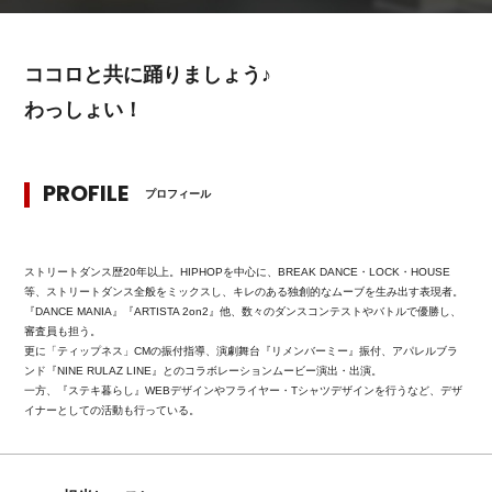
ココロと共に踊りましょう♪
わっしょい！
PROFILE
プロフィール
ストリートダンス歴20年以上。HIPHOPを中心に、BREAK DANCE・LOCK・HOUSE
等、ストリートダンス全般をミックスし、キレのある独創的なムーブを生み出す表現者。
『DANCE MANIA』『ARTISTA 2on2』他、数々のダンスコンテストやバトルで優勝し、
審査員も担う。
更に「ティップネス」CMの振付指導、演劇舞台『リメンバーミー』振付、アパレルブラ
ンド『NINE RULAZ LINE』とのコラボレーションムービー演出・出演。
一方、『ステキ暮らし』WEBデザインやフライヤー・Tシャツデザインを行うなど、デザ
イナーとしての活動も行っている。